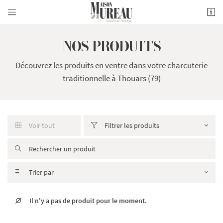


40 avenue Emile Zola
79100 Thouars
NOS PRODUITS
05 49 66 04 46
Découvrez les produits en ventre dans votre charcuterie
traditionnelle à Thouars (79)
Voir tout
Filtrer les produits



Adresse email de réception

Trier par

Recopier le code ci-contre

Il n'y a pas de produit pour le moment.

Une questio
Rafraîchir le captcha
