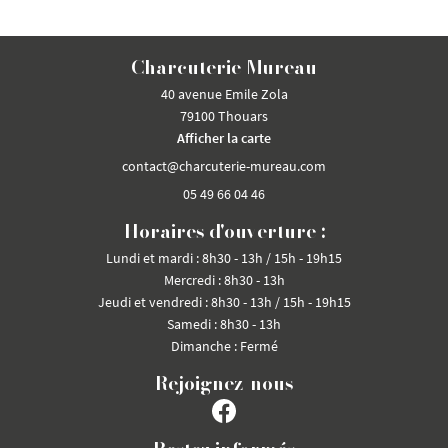
ACCUEIL
05 49 66 04 46
Charcuterie Mureau
CHARCUTERIE
40 avenue Emile Zola
En cochant cette case, vous consentez à recevoir nos propositions commerciales à l'adresse
email indiqué ci-dessus. Vous pouvez vous désinscrire à tout moment en utilisant
le
79100 Thouars
TRAITEUR
formulaire de désinscription
.
Afficher la carte
NOS PRODUITS
INSCRIPTION
Restez infor
05 49 66 04 46
ACTUALITÉS
Horaires d'ouverture :
INSCRIPTION NEWSL
Lundi et mardi : 8h30 - 13h / 15h - 19h15
AVIS
Mercredi : 8h30 - 13h
Jeudi et vendredi : 8h30 - 13h / 15h - 19h15
CONTACT
Samedi : 8h30 - 13h
Rejoignez-no
Dimanche : Fermé
Rejoignez-nous